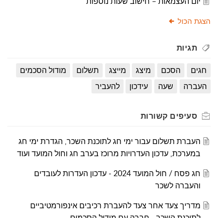
יום העצמאות – חישוב שעות נוספות
הצגת הכול
תגיות
חגים
הסכם
מיצג
מייצג
תשלום
מודול הסכמים
העברה
שעה
עידכון
להעביר
סעיפים
קשורות
העברת תשלום עבור ימי חג לתוכנת השכר, הגדרת ימי חג
במערכת, עדכון העדרויות מרוכז בערב חג וחול המועד ועוד
חג פסח / חול המועד 2024 - עדכון העדרות לעובדים
והעברה לשכר
מדריך צעד אחר צעד להעברת רכיבים אינפורמטיביים
לתוכנת השכר - חברה עם מודול הסכמים