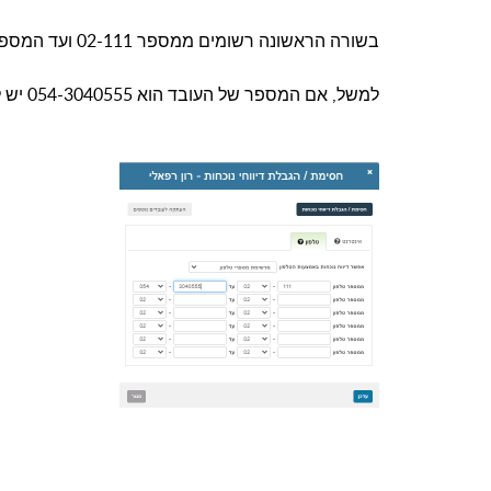
בשורה הראשונה רשומים ממספר 02-111 ועד המספר הסלולרי של העובד פחות 1
למשל, אם המספר של העובד הוא 054-3040555 יש לרשום כך: