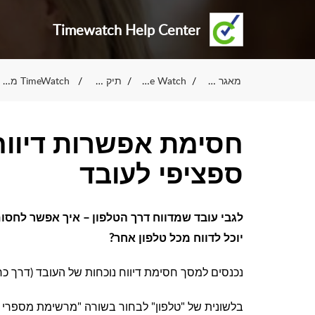
Timewatch Help Center
מאגר ידע
Time Watch
תיק טכני
TimeWatch מערכת
חסימת אפשרות דיווח
ספציפי לעובד
ל
גבי עובד שמדווח דרך הטלפון – איך אפשר לחסום 
יוכל לדווח מכל טלפון אחר?
נכנסים למסך חסימת דיווח נוכחות של העובד (דרך כרט
בלשונית של "טלפון" לבחור בשורה "מרשימת מספרי טל